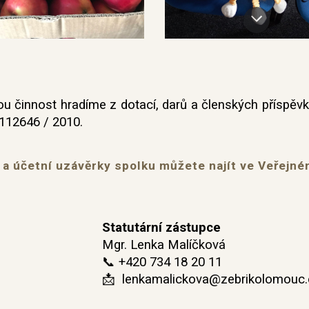
 činnost hradíme z dotací, darů a členských příspěv
112646 / 2010.
 a účetní uzávěrky spolku můžete najít ve
V
eřejné
Statutární zástupce
Mgr. Lenka Malíčková
📞 +420 734 18 20 11
📩 lenkamalickova@zebrikolomouc.