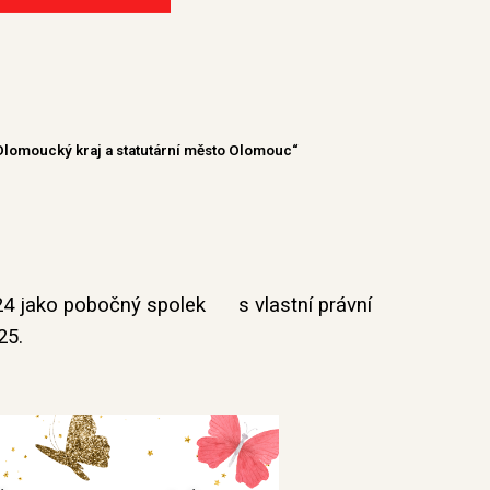
řil Olomoucký kraj a statutární město Olomouc“
24 jako pobočný spolek s vlastní právní
025.