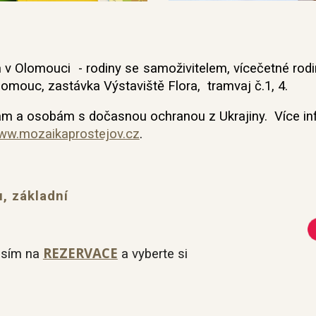
m v Olomouci
- rodiny se
samoživitelem, vícečetné rodi
Olomouc
,
zastávka Výstaviště Flora, tramvaj č.1, 4.
ám a osobám s dočasnou ochranou z Ukrajiny.
Více i
ww.mozaikaprostejov.cz
.
, základní
nství
REZERVACE
rosím na
a vyberte si