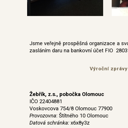
Jsme veřejně prospěšná organizace a svou
zasláním daru na bankovní účet FIO 2803
Výroční zprávy
Žebřík, z.s., pobočka Olomouc
IČO 22404881
Voskovcova 754/8 Olomouc 77900
P
rovozovna
: Štítného 10 Olomouc
Datová schránka:
x6x8y3z