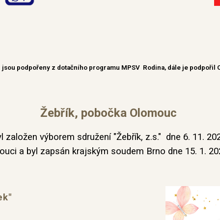
. s. jsou podpořeny z dotačního programu MPSV Rodina, dále je podpo
Žebřík, pobočka Olomouc
byl založen výborem
sdružení
"Žebřík, z.s."
dne 6. 11. 20
mouci a byl zapsán krajským soudem Brno dne
15. 1. 2
ek"