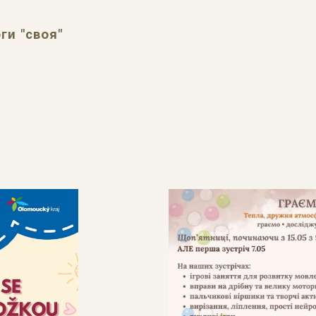
ги "своя"