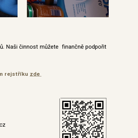
ků. Naši činnost můžete finančně podpořit
m rejstříku
zde
cz