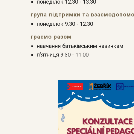
понеділок 12.30 - 13.30
група підтримки та взаємодопомо
понеділок
9.30 - 12.30
граємо разом
навчання батьківським навичкам
п'ятниця 9.30 - 11.00