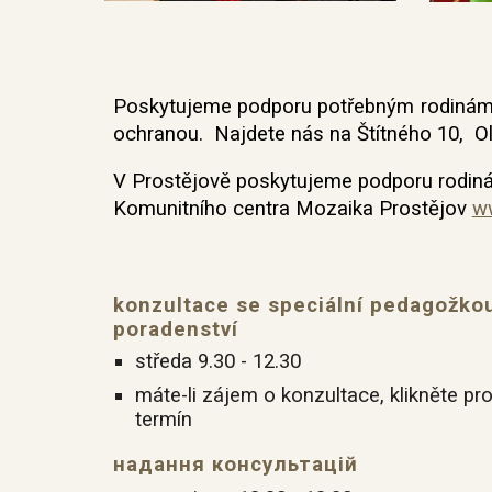
Po
skytujeme podporu pot
řebným
rodiná
ochranou. Najdete nás na
Štítného 10, 
V Prostějově poskytujeme podporu rodin
Komunitního centra Mozaika Prostějov
w
konzultace se speciální pedagožkou
porade
středa 9.30 - 12.30
máte-li zájem o konzultace,
klikněte p
termín
надання консультацій